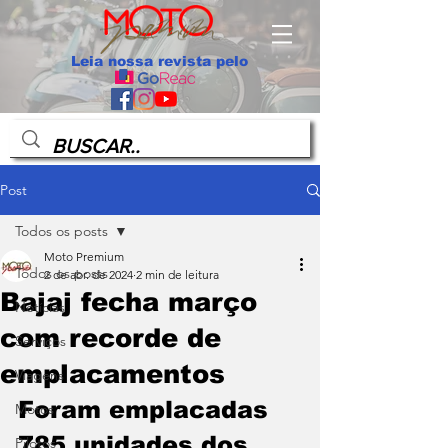
Leia nossa revista pelo
Post
Todos os posts
Moto Premium
Todos os posts
2 de abr. de 2024
2 min de leitura
Bajaj fecha março
Notícias
com recorde de
Serviços
emplacamentos
Viagens
Foram emplacadas 
Motos
785 unidades dos 
Pilotos