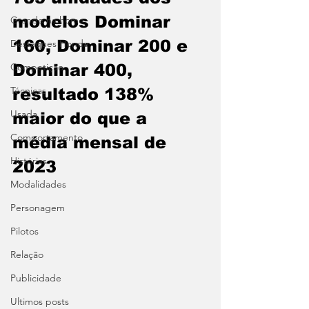
modelos Dominar 
Grande na home
160, Dominar 200 e 
Destaques Honda
Competição
Dominar 400, 
Técnicas
resultado 138% 
Usada
maior do que a 
Comportamento
média mensal de 
Histórias
2023
Modalidades
Personagem
Pilotos
Relação
Publicidade
Ultimos posts