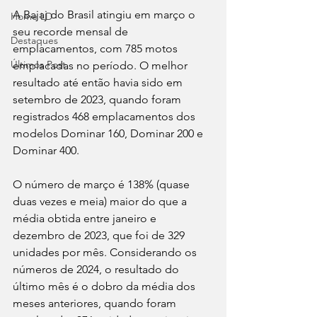
A Bajaj do Brasil atingiu em março o 
Home LD
seu recorde mensal de 
Destaques
emplacamentos, com 785 motos 
Últimos Post
emplacadas no período. O melhor 
resultado até então havia sido em 
setembro de 2023, quando foram 
registrados 468 emplacamentos dos 
modelos Dominar 160, Dominar 200 e 
Dominar 400. 
O número de março é 138% (quase 
duas vezes e meia) maior do que a 
média obtida entre janeiro e 
dezembro de 2023, que foi de 329 
unidades por mês. Considerando os 
números de 2024, o resultado do 
último mês é o dobro da média dos 
meses anteriores, quando foram 