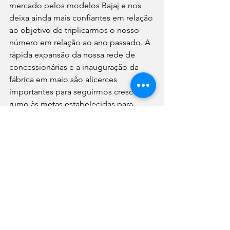
mercado pelos modelos Bajaj e nos 
deixa ainda mais confiantes em relação 
ao objetivo de triplicarmos o nosso 
número em relação ao ano passado. A 
rápida expansão da nossa rede de 
concessionárias e a inauguração da 
fábrica em maio são alicerces 
importantes para seguirmos crescendo 
rumo às metas estabelecidas para 
2024", afirma Waldyr Ferreira, 
Managing Director da Bajaj do Brasil.
Notícias
Destaques
Ver tudo
Posts recentes