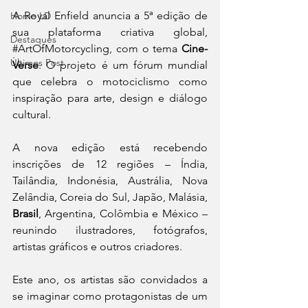
A Royal Enfield anuncia a 5ª edição de 
Home LD
sua plataforma criativa global, 
Destaques
#ArtOfMotorcycling
, com o tema 
Cine-
Últimos Post
Verse
. O projeto é um fórum mundial 
que celebra o motociclismo como 
inspiração para arte, design e diálogo 
cultural. 
A nova edição está recebendo 
inscrições de 12 regiões – Índia, 
Tailândia, Indonésia, Austrália, Nova 
Zelândia, Coreia do Sul, Japão, Malásia, 
Brasil
, Argentina, Colômbia e México – 
reunindo ilustradores, fotógrafos, 
artistas gráficos e outros criadores. 
Este ano, os artistas são convidados a 
se imaginar como protagonistas de um 