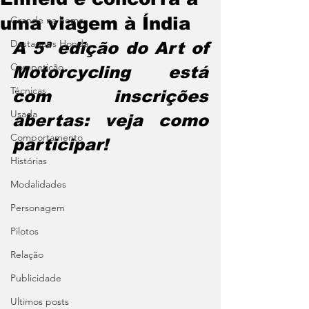
uma viagem à Índia
Grande na home
Destaques Honda
A 5ª edição do Art of 
Competição
Motorcycling está 
Técnicas
com inscrições 
Usada
abertas: veja como 
Comportamento
participar!
Histórias
Modalidades
Personagem
Pilotos
Relação
Publicidade
Ultimos posts