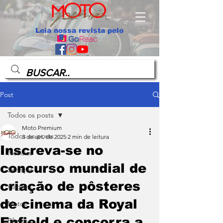
Leia nossa revista pelo
Post
Todos os posts
Moto Premium
Todos os posts
3 de set. de 2025
2 min de leitura
Inscreva-se no
Notícias
concurso mundial de
Serviços
criação de pôsteres
Viagens
de cinema da Royal
Motos
Enfield e concorra a
Pilotos