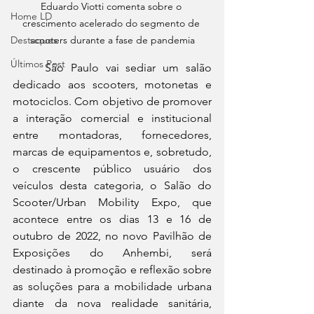
Eduardo Viotti comenta sobre o 
Home LD
crescimento acelerado do segmento de 
scooters durante a fase de pandemia
Destaques
Últimos Post
	São Paulo vai sediar um salão 
dedicado aos scooters, motonetas e 
motociclos. Com objetivo de promover 
a interação comercial e institucional 
entre montadoras, fornecedores, 
marcas de equipamentos e, sobretudo, 
o crescente público usuário dos 
veículos desta categoria, o Salão do 
Scooter/Urban Mobility Expo, que 
acontece entre os dias 13 e 16 de 
outubro de 2022, no novo Pavilhão de 
Exposições do Anhembi, será 
destinado à promoção e reflexão sobre 
as soluções para a mobilidade urbana 
diante da nova realidade sanitária, 