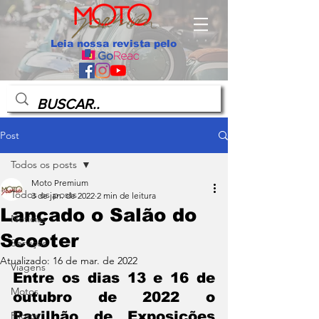
Leia nossa revista pelo
Post
Todos os posts
Moto Premium
Todos os posts
3 de jan. de 2022
2 min de leitura
Lançado o Salão do
Notícias
Scooter
Serviços
Atualizado:
16 de mar. de 2022
Viagens
Entre os dias 13 e 16 de 
Motos
outubro de 2022 o 
Pavilhão de Exposições 
Pilotos