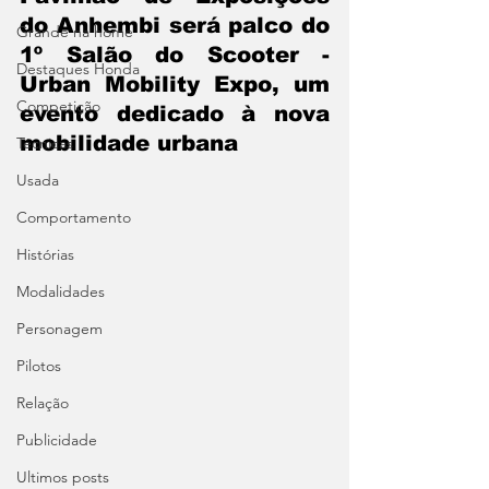
do Anhembi será palco do 
Grande na home
1º Salão do Scooter - 
Destaques Honda
Urban Mobility Expo, um 
Competição
evento dedicado à nova 
mobilidade urbana
Técnicas
Usada
Comportamento
Histórias
Modalidades
Personagem
Pilotos
Relação
Publicidade
Ultimos posts