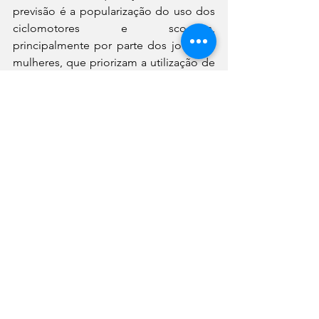
previsão é a popularização do uso dos 
ciclomotores e scooters, 
principalmente por parte dos jovens e 
mulheres, que priorizam a utilização de 
veículos mais econômicos e 
sustentáveis, assim como uma 
pilotagem mais simples, ideal para os 
trajetos curtos do dia a dia, com maior 
economia e segurança.
	Para mais informações sobre o 
evento acesse: 
http://salaoscooter.com.br/ 
notícias
novidades
lançamentos
scooter
eventos
Notícias
Ver tudo
Posts recentes