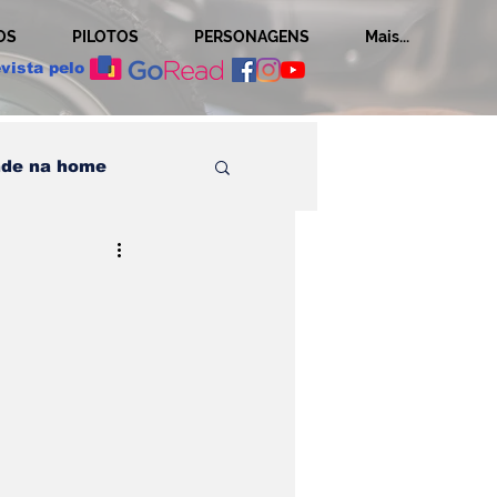
OS
PILOTOS
PERSONAGENS
Mais...
vista pelo
de na home
Histórias
os posts