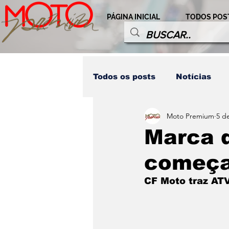
PÁGINA INICIAL
TODOS POS
Todos os posts
Notícias
Moto Premium
5 de
Destaques Honda
Comp
Marca d
começa 
Modalidades
Personag
CF Moto traz ATV
Home LD
Destaques