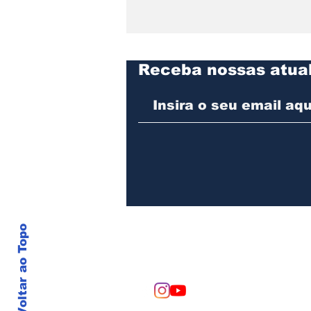
Receba nossas atua
São Paulo comemorou o
Dia do Motociclista na
Rua das Motos
Voltar ao Topo