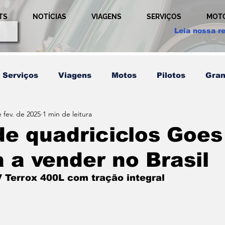
TS
NOTÍCIAS
VIAGENS
SERVIÇOS
MOT
Leia nossa re
Serviços
Viagens
Motos
Pilotos
Gran
 fev. de 2025
1 min de leitura
etição
Técnicas
Usada
Comportamento
e quadriciclos Goes
a vender no Brasil
em
Pilotos
Relação
Publicidade
Ultim
 Terrox 400L com tração integral
Últimos Post