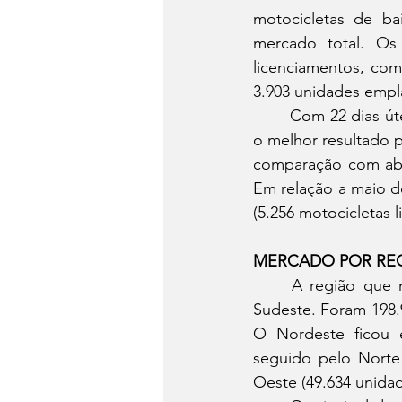
motocicletas de bai
mercado total. Os
licenciamentos, com
3.903 unidades empl
	Com 22 dias úteis, maio registrou média diária de vendas de 6.061 unidades – esse foi 
o melhor resultado 
comparação com abril
Em relação a maio d
(5.256 motocicletas l
MERCADO POR RE
	A região que mais emplacou motocicletas nos cinco primeiros meses do ano foi a 
Sudeste. Foram 198.
O Nordeste ficou e
seguido pelo Norte 
Oeste (49.634 unidad