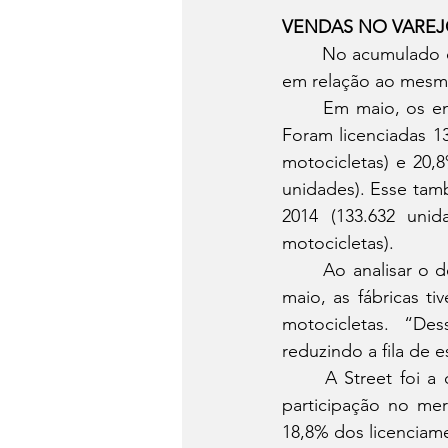
VENDAS NO VARE
	No acumulado do ano, as vendas no varejo totalizaram 515.724 unidades, alta de 25,6% 
em relação ao mesmo
	Em maio, os emplacamentos de motocicletas registraram o melhor resultado do ano. 
Foram licenciadas 13
motocicletas) e 20
unidades). Esse tam
2014 (133.632 uni
motocicletas).
	Ao analisar o desempenho do setor, o presidente da Abraciclo afirma que, em abril e 
maio, as fábricas t
motocicletas. “De
reduzindo a fila de 
	A Street foi a categoria mais emplacada em maio, com 66.470 unidades e 49,8% de 
participação no mer
18,8% dos licenciame