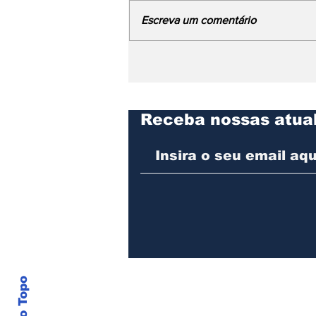
Escreva um comentário
Honda PCX 160 ganha
novas cores na versão
2025
Receba nossas atua