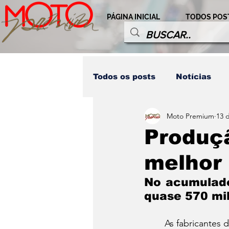
PÁGINA INICIAL
TODOS POS
Todos os posts
Notícias
Moto Premium
13 
Destaques Honda
Comp
Produçã
melhor 
Modalidades
Personag
No acumulado
quase 570 mil
Home LD
Destaques
	As fabricantes de motocicletas produziram 569.598 unidades nos cinco primeiros meses 