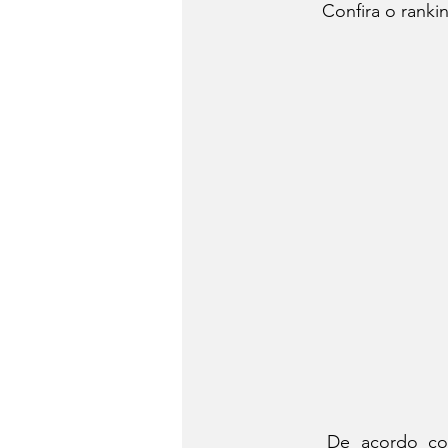
	Confira o rank
	De acordo com levantamento da Abraciclo, em maio, foram emplacadas 111.904 