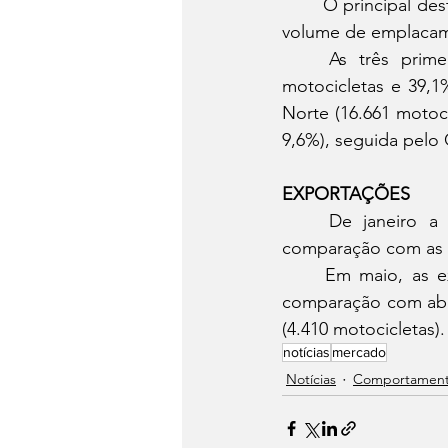
	O principal destaque nesse período foi a região Norte, que registrou alta de 41,9% no 
volume de emplacame
	As três primeiras posições foram mantidas no ranking mensal: Sudeste (52.074 
motocicletas e 39,1
Norte (16.661 motoci
9,6%), seguida pelo 
EXPORTAÇÕES
	De janeiro a maio, foram exportadas 20.523 motocicletas, retração de 6,1% na 
comparação com as 
	Em maio, as exportações somaram 5.990 motocicletas, o volume é 51,8% maior na 
comparação com abri
(4.410 motocicletas).
notícias
mercado
Notícias
Comportamen