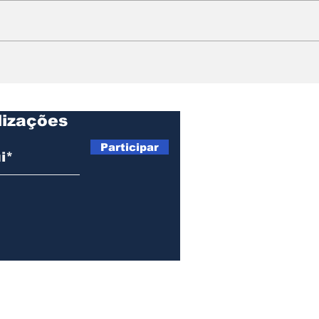
ROYAL ENFIELD LANÇA
BMW
CLASSIC 650 NO
prot
EXTERIOR
méd
450
lizações
Participar