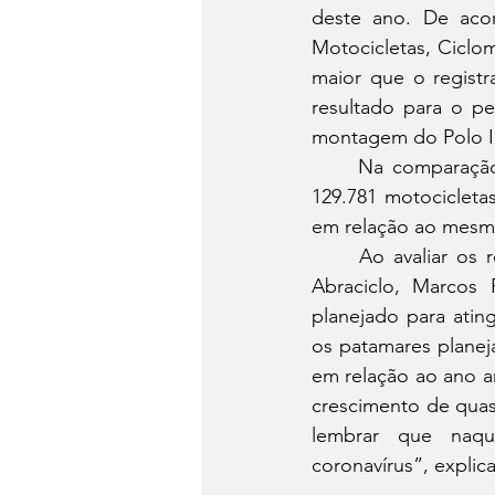
deste ano. De acor
Motocicletas, Ciclom
maior que o regist
resultado para o pe
montagem do Polo In
	Na comparação mensal, o resultado também é positivo: em maio, foram produzidas 
129.781 motocicleta
em relação ao mesmo
	Ao avaliar os resultados alcançados pela indústria de motocicletas, o presidente da 
Abraciclo, Marcos 
planejado para atin
os patamares planej
em relação ao ano a
crescimento de qua
lembrar que naqu
coronavírus”, explica