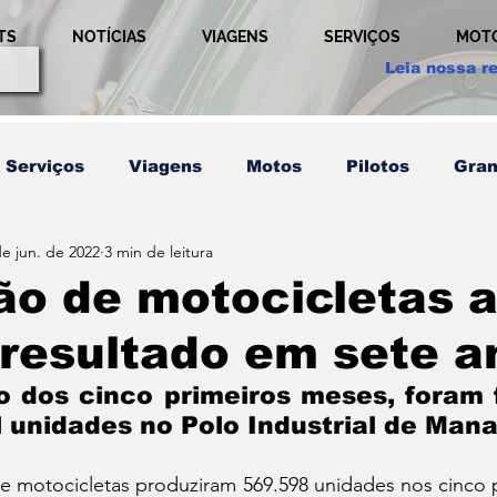
TS
NOTÍCIAS
VIAGENS
SERVIÇOS
MOT
Leia nossa re
Serviços
Viagens
Motos
Pilotos
Gran
de jun. de 2022
3 min de leitura
etição
Técnicas
Usada
Comportamento
o de motocicletas a
resultado em sete a
em
Pilotos
Relação
Publicidade
Ultim
 dos cinco primeiros meses, foram f
 unidades no Polo Industrial de Man
Últimos Post