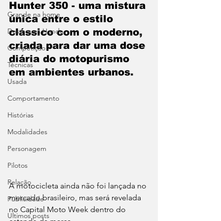
Hunter 350 - uma mistura 
Grande na home
única entre o estilo 
Destaques Honda
clássico com o moderno, 
criada para dar uma dose 
Competição
diária do motopurismo 
Técnicas
em ambientes urbanos.
Usada
Comportamento
Histórias
Modalidades
Personagem
Pilotos
Relação
A motocicleta ainda não foi lançada no 
mercado brasileiro, mas será revelada 
Publicidade
no Capital Moto Week dentro do 
Ultimos posts