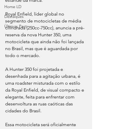
estande da marca.
Home LD
Royal Enfield, líder global no 
Destaques
segmento de motocicletas de média 
Últimos Post
cilindrada (250cc-750cc), anuncia a pré-
reserva da nova Hunter 350, uma 
motocicleta que ainda não foi lançada 
no Brasil, mas que é aguardada por 
todo o mercado. 
A Hunter 350 foi projetada e 
desenhada para a agitação urbana, é 
uma roadster misturada com o estilo 
da Royal Enfield, de visual compacto e 
elegante, feita para enfrentar com 
desenvoltura as ruas caóticas das 
cidades do Brasil.
Essa motocicleta será oficialmente 