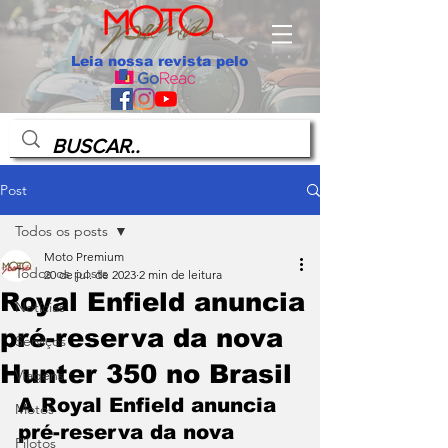
Leia nossa revista pelo
Post
Todos os posts
Moto Premium
Todos os posts
20 de jul. de 2023
2 min de leitura
Royal Enfield anuncia
Notícias
pré-reserva da nova
Serviços
Hunter 350 no Brasil
Viagens
A Royal Enfield anuncia 
Motos
pré-reserva da nova 
Pilotos