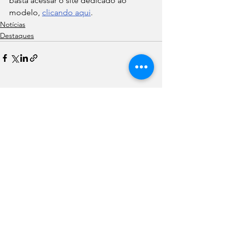
basta acessar o site dedicado ao 
modelo, 
clicando aqui
.
Notícias
Destaques
Ver tudo
Posts recentes