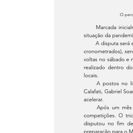
O perc
	Marcada inicialmente para o final de fevereiro, a prova foi adiada na véspera devido à 
situação da pandemi
	A disputa será em um percurso de 42 quilômetros, divididos em três especiais (trechos 
cronometrados), send
voltas no sábado e 
realizado dentro do
locais.
	A postos no litoral catarinense, os pilotos da Honda Racing Bruno Crivilin, Vinicius 
Calafati, Gabriel So
acelerar. 
	Após um mês na Itália, Bruno Crivilin está em ritmo forte de treinamento para as 
competições. O tric
disputou no fim d
preparação para o M