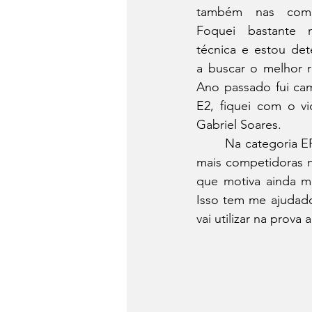
também nas compe
Foquei bastante n
técnica e estou det
a buscar o melhor re
Ano passado fui ca
E2, fiquei com o v
Gabriel Soares.
 	Na categoria EF, exclusiva para mulheres, Bárbara Neves comenta sobre a chegada de 
mais competidoras n
que motiva ainda m
Isso tem me ajudado
vai utilizar na prov