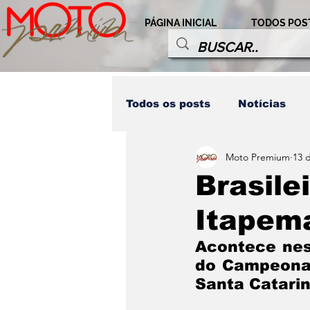
PÁGINA INICIAL
TODOS POS
Todos os posts
Notícias
Moto Premium
13 
Destaques Honda
Comp
Brasil
Itapema
Modalidades
Personag
Acontece nest
do Campeonato
Home LD
Destaques
Santa Catarin