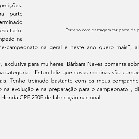
tições. 
a parte 
erminado 
sultado. 
Terreno com pastagem faz parte da 
mpeão na 
ice-campeonato na geral e neste ano quero mais”, al
a categoria. “Estou feliz que novas meninas vão compet
ais. Tenho treinado bastante com os meus companhei
 na evolução e na preparação para o campeonato”, diz
a a Honda CRF 250F de fabricação nacional.