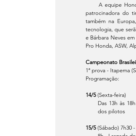
	A equipe Honda Racing de Enduro incorporou recentemente a Borilli Racing como 
patrocinadora do ti
também na Europa,
tecnologia, que serão
e Bárbara Neves em t
Pro Honda, ASW, Alp
Campeonato Brasilei
1ª prova - Itapema (S
Programação:  
14/5
 (Sexta-feira) 
Das 13h às 18h
dos pilotos
15/5
 (Sábado) 7h30 - 
8h - Largada da