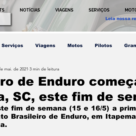
TS
NOTÍCIAS
VIAGENS
SERVIÇOS
MOT
Leia nossa re
Serviços
Viagens
Motos
Pilotos
Gran
de mai. de 2021
3 min de leitura
etição
Técnicas
Usada
Comportamento
eiro de Enduro come
, SC, este fim de s
em
Pilotos
Relação
Publicidade
Ultim
e fim de semana (15 e 16/5) a prime
 Brasileiro de Enduro, em Itapema, 
Últimos Post
a.