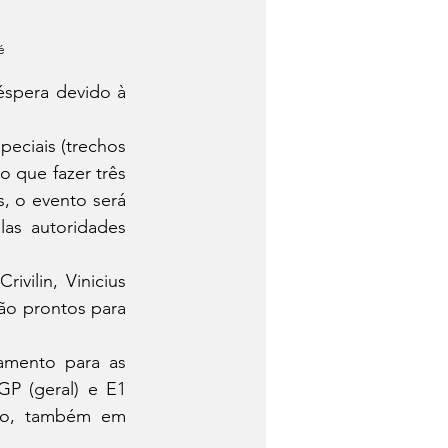
é
 que fazer três 
 o evento será 
as autoridades 
ão prontos para 
P (geral) e E1 
ro, também em 