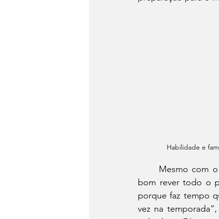
Habilidade e fam
	Mesmo com o foco lá fora, Crivilin quer manter a hegemonia no Brasileiro. “Vai ser 
bom rever todo o p
porque faz tempo q
vez na temporada”, 