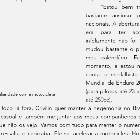
	“Estou bem treinado, porém 
bastante ansioso p
nacionais. A abertura 
era para ter aco
infelizmente não foi 
mudou bastante o pl
meu calendário. Fa
momento, e estou m
conta o medalhista
Mundial de Enduro 20
(para pilotos até 23
iliaridade com a motocicleta
até 250cc).
essoal e também me juntar aos meus companheiros de
ue não os vejo. Vamos com tudo para manter o numer
ressalta o capixaba. Ele vai acelerar a motocicleta H