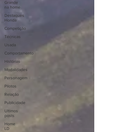
Grande
na home
Destaques
Honda
Competição
Técnicas
Usada
Comportamento
Histórias
Modalidades
Personagem
Pilotos
Relação
Publicidade
Ultimos
posts
Home
LD