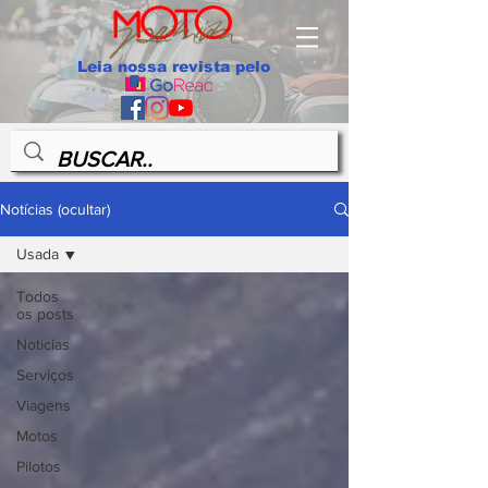
Leia nossa revista pelo
Notícias (ocultar)
Usada
Todos
os posts
Notícias
Serviços
Viagens
Motos
Pilotos