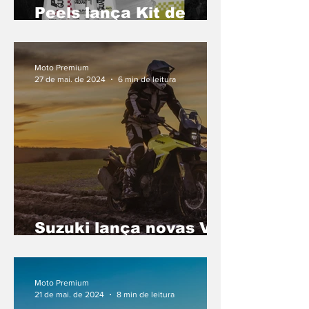
Peels lança Kit de
limpeza de capacete
Moto Premium
27 de mai. de 2024
6 min de leitura
Suzuki lança novas V-
Strom 800 e GSX-8S
Moto Premium
21 de mai. de 2024
8 min de leitura