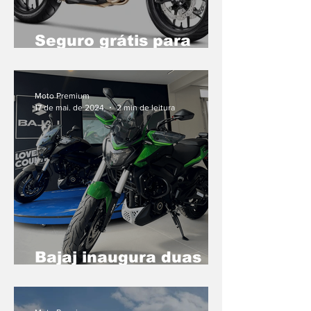
Seguro grátis para
quem comprar uma
Honda CB 500F
Moto Premium
17 de mai. de 2024
2 min de leitura
Bajaj inaugura duas
novas revendas no
Estado de São Paulo