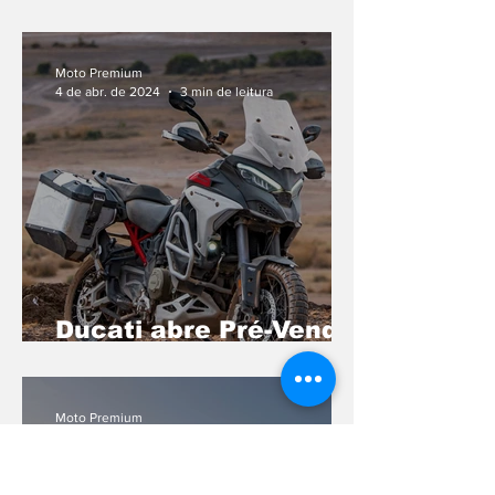
pré-venda da Super
Meteor 650
Moto Premium
4 de abr. de 2024
3 min de leitura
Ducati abre Pré-Venda
da nova Multistrada V4
Rally Adventure
Moto Premium
2 de abr. de 2024
2 min de leitura