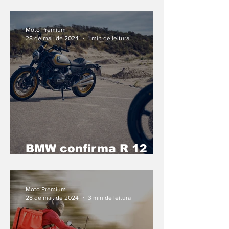
fábrica de veículos off-
road na Zona Franca
de Manaus
Moto Premium
28 de mai. de 2024
1 min de leitura
BMW confirma R 12
para o Brasil no
segundo semestre
Moto Premium
28 de mai. de 2024
3 min de leitura