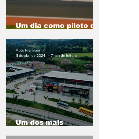
Um dia como piloto de
testes da Pirelli no
Circuito Panamericano
Moto Premium
11 de abr. de 2024
7 min de leitura
Um dos mais
modernos
kartódromos da