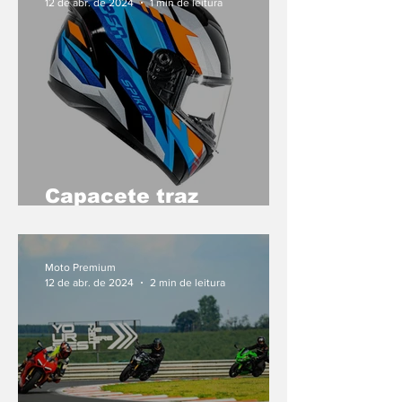
12 de abr. de 2024
1 min de leitura
Capacete traz
segurança e estilo,
com grafismos
modernos
Moto Premium
12 de abr. de 2024
2 min de leitura