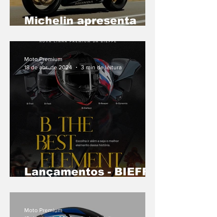
Michelin apresenta
novas soluções para o
segmento de moto
Moto Premium
18 de abr. de 2024
3 min de leitura
Lançamentos - BIEFFE
lança linha premium
de capacetes
Moto Premium