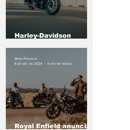
Harley-Davidson
anuncia chegada dos
modelos CVO ao
mercado brasileiro
Moto Premium
8 de abr. de 2024
5 min de leitura
Royal Enfield anuncia