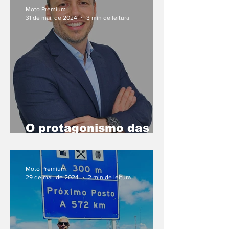
Moto Premium
31 de mai. de 2024
3 min de leitura
O protagonismo das
motocicletas na
mobilidade urbana
Moto Premium
29 de mai. de 2024
2 min de leitura