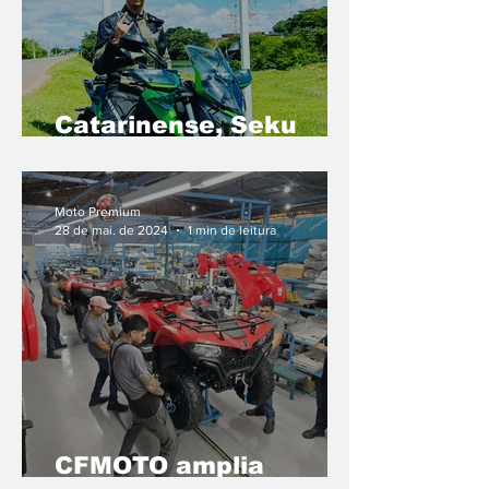
Catarinense, Seku
Mello atravessa o
Brasil de moto em uma
viagem cheia de
Moto Premium
histórias
28 de mai. de 2024
1 min de leitura
CFMOTO amplia