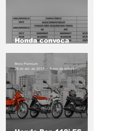
Honda convoca
proprietários dos
modelos GL 1800
Goldwing e CBR
Moto Premium
1000RR para inspeção
26 de abr. de 2024
5 min de leitura
e, se necessário,
reparo da bomba de
combustível