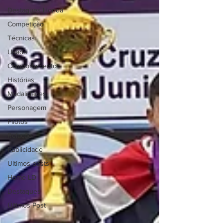
Destaques Honda
Competição
Técnicas
Usada
Comportamento
Histórias
Modalidades
Personagem
Pilotos
Relação
Publicidade
Ultimos posts
Home LD
Destaques
Últimos Post