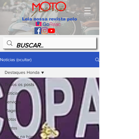
Leia nossa revista pelo
Notícias (ocultar)
Destaques Honda
Todos os posts
Notícias
Serviços
Viagens
Motos
Pilotos
Grande na home