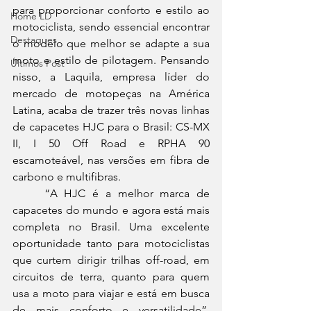
para proporcionar conforto e estilo ao 
Home LD
motociclista, sendo essencial encontrar 
Destaques
o modelo que melhor se adapte a sua 
moto e estilo de pilotagem. Pensando 
Últimos Post
nisso, a Laquila, empresa líder do 
mercado de motopeças na América 
Latina, acaba de trazer três novas linhas 
de capacetes HJC para o Brasil: CS-MX 
II, I 50 Off Road e RPHA 90 
escamoteável, nas versões em fibra de 
carbono e multifibras.
	“A HJC é a melhor marca de 
capacetes do mundo e agora está mais 
completa no Brasil. Uma excelente 
oportunidade tanto para motociclistas 
que curtem dirigir trilhas off-road, em 
circuitos de terra, quanto para quem 
usa a moto para viajar e está em busca 
de mais conforto e versatilidade”, 