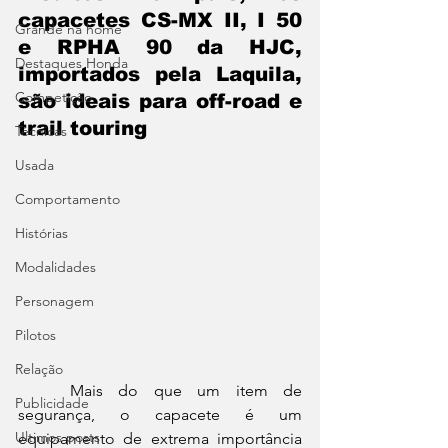
capacetes CS-MX II, I 50 
Grande na home
e RPHA 90 da HJC, 
Destaques Honda
importados pela Laquila, 
Competição
são ideais para off-road e 
trail touring
Técnicas
Usada
Comportamento
Histórias
Modalidades
Personagem
Pilotos
Relação
	Mais do que um item de 
Publicidade
segurança, o capacete é um 
Ultimos posts
equipamento de extrema importância 