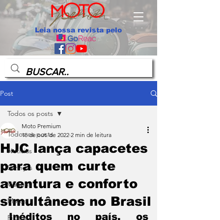
Leia nossa revista pelo
Post
Todos os posts
Moto Premium
Todos os posts
18 de out. de 2022
2 min de leitura
HJC lança capacetes
Notícias
para quem curte
Serviços
aventura e conforto
Viagens
simultâneos no Brasil
Motos
Inéditos no país, os 
Pilotos