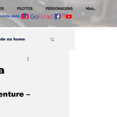
OS
PILOTOS
PERSONAGENS
Mais...
vista pelo
de na home
Histórias
a
os posts
enture – 