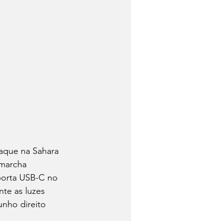
aque na Sahara 
marcha 
porta USB-C no 
te as luzes 
unho direito 