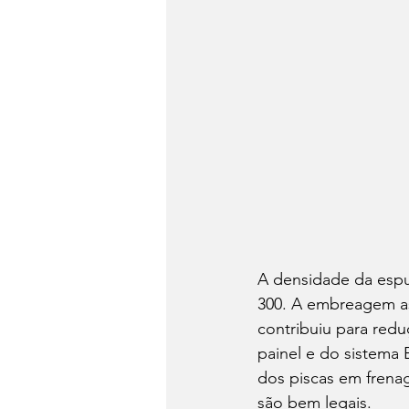
A densidade da espu
300. A embreagem as
contribuiu para red
painel e do sistema
dos piscas em frenag
são bem legais.