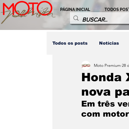
PÁGINA INICIAL
TODOS POS
Todos os posts
Notícias
Moto Premium
28 
Destaques Honda
Comp
Honda 
nova p
Modalidades
Personag
Em três ve
com motor 
Home LD
Destaques