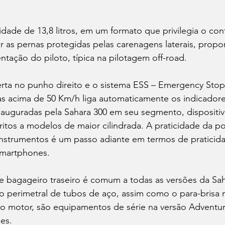
ade de 13,8 litros, em um formato que privilegia o conf
r as pernas protegidas pelas carenagens laterais, propo
ntação do piloto, típica na pilotagem off-road. 
rta no punho direito e o sistema ESS – Emergency Stop 
as acima de 50 Km/h liga automaticamente os indicadore
nauguradas pela Sahara 300 em seu segmento, dispositiv
ritos a modelos de maior cilindrada. A praticidade da p
 instrumentos é um passo adiante em termos de praticidad
smartphones.
te bagageiro traseiro é comum a todas as versões da Sah
o perimetral de tubos de aço, assim como o para-brisa 
do motor, são equipamentos de série na versão Adventur
es.