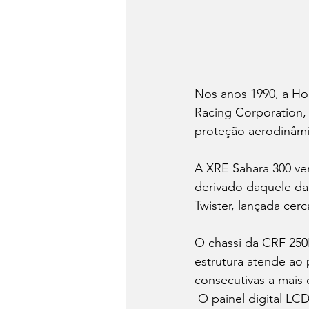
Nos anos 1990, a H
Racing Corporation, 
proteção aerodinâmi
A XRE Sahara 300 vem
derivado daquele da
Twister, lançada cerc
O chassi da CRF 250F
estrutura atende ao
consecutivas a mais 
 O painel digital LCD Blackout, dispõe de indicador de marcha e todas as informações que 