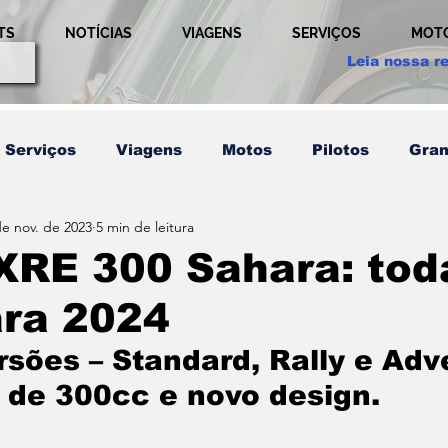
TS
NOTÍCIAS
VIAGENS
SERVIÇOS
MOT
Leia nossa re
Serviços
Viagens
Motos
Pilotos
Gran
de nov. de 2023
5 min de leitura
etição
Técnicas
Usada
Comportamento
XRE 300 Sahara: tod
ara 2024
em
Pilotos
Relação
Publicidade
Ultim
rsões – Standard, Rally e Adv
de 300cc e novo design.
Últimos Post