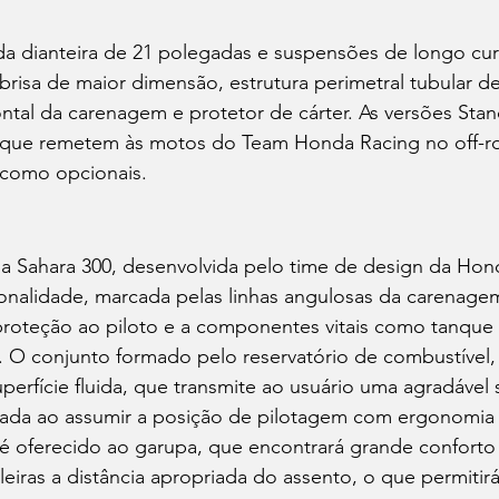
da dianteira de 21 polegadas e suspensões de longo cur
risa de maior dimensão, estrutura perimetral tubular d
ontal da carenagem e protetor de cárter. As versões Stan
 que remetem às motos do Team Honda Racing no off-ro
como opcionais.
da Sahara 300, desenvolvida pelo time de design da Hond
onalidade, marcada pelas linhas angulosas da carenagem
proteção ao piloto e a componentes vitais como tanque
. O conjunto formado pelo reservatório de combustível,
uperfície fluida, que transmite ao usuário uma agradável 
mada ao assumir a posição de pilotagem com ergonomia i
 oferecido ao garupa, que encontrará grande conforto 
aleiras a distância apropriada do assento, o que permitirá