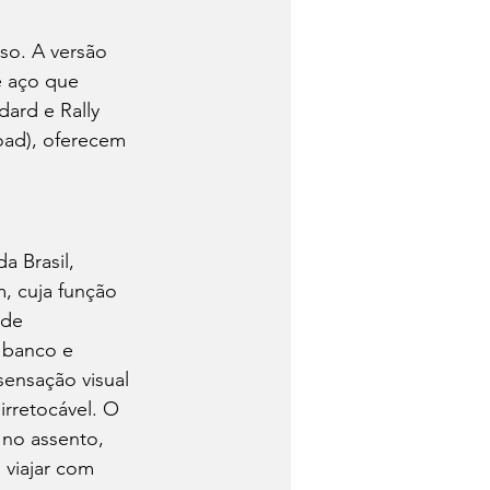
so. A versão 
e aço que 
dard e Rally 
ad), oferecem 
a Brasil, 
, cuja função 
 de 
 banco e 
sensação visual 
rretocável. O 
no assento, 
 viajar com 