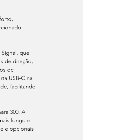
orto, 
rcionado 
Signal, que 
s de direção, 
os de 
orta USB-C na 
e, facilitando 
ara 300. A 
mais longo e 
e e opcionais 