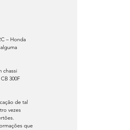
RC – Honda 
 alguma 
 chassi 
 CB 300F 
cação de tal 
tro vezes 
rtões. 