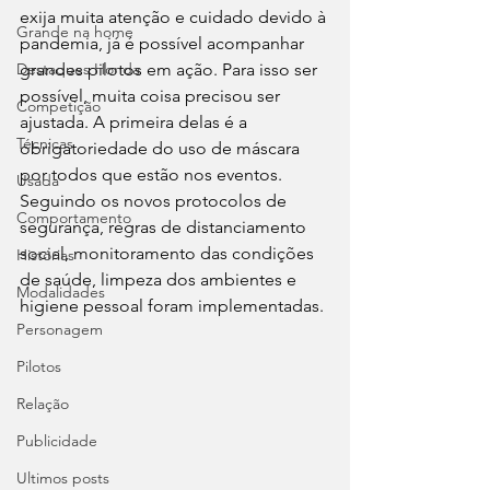
exija muita atenção e cuidado devido à 
Grande na home
pandemia, já é possível acompanhar 
Destaques Honda
grandes pilotos em ação. Para isso ser 
possível, muita coisa precisou ser 
Competição
ajustada. A primeira delas é a 
Técnicas
obrigatoriedade do uso de máscara 
por todos que estão nos eventos. 
Usada
Seguindo os novos protocolos de 
Comportamento
segurança, regras de distanciamento 
social, monitoramento das condições 
Histórias
de saúde, limpeza dos ambientes e 
Modalidades
higiene pessoal foram implementadas.
Personagem
Pilotos
Relação
Publicidade
Ultimos posts