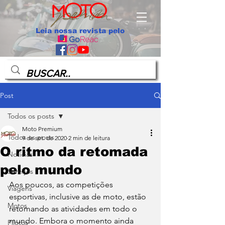
Leia nossa revista pelo
Post
Todos os posts
Moto Premium
Todos os posts
9 de set. de 2020
2 min de leitura
O ritmo da retomada
Notícias
pelo mundo
Serviços
Aos poucos, as competições 
Viagens
esportivas, inclusive as de moto, estão 
Motos
retomando as atividades em todo o 
mundo. Embora o momento ainda 
Pilotos