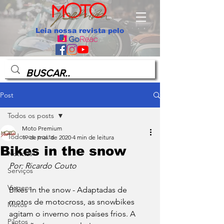
Leia nossa revista pelo
Post
Todos os posts
Moto Premium
Todos os posts
19 de mai. de 2020
4 min de leitura
Bikes in the snow
Notícias
Por: Ricardo Couto
Serviços
Viagens
Bikes in the snow - Adaptadas de 
motos de motocross, as snowbikes 
Motos
agitam o inverno nos países frios. A 
Pilotos