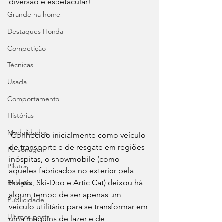
diversão é espetacular!
Grande na home
Destaques Honda
Competição
Técnicas
Usada
Comportamento
Histórias
Modalidades
 Conhecido inicialmente como veículo 
de transporte e de resgate em regiões 
Personagem
inóspitas, o snowmobile (como 
Pilotos
aqueles fabricados no exterior pela 
Polaris, Ski-Doo e Artic Cat) deixou há 
Relação
algum tempo de ser apenas um 
Publicidade
veículo utilitário para se transformar em 
Ultimos posts
uma máquina de lazer e de 