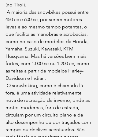
(no Tirol).
 A maioria das snowbikes possui entre 
450 cc e 600 cc, por serem motores 
leves e ao mesmo tempo potentes, o 
que facilita as manobras e acrobacias, 
como no caso de modelos da Honda, 
Yamaha, Suzuki, Kawasaki, KTM, 
Husqvarna. Mas há versões bem mais 
fortes, com 1.000 cc ou 1.200 cc, como 
as feitas a partir de modelos Harley-
Davidson e Indian.
 O snowbiking, como é chamado lá 
fora, é uma atividade relativamente 
nova de recreação de inverno, onde as 
motos modernas, fora de estrada, 
circulam por um circuito plano e de 
alto desempenho ou por traçados com 
rampas ou declives acentuados. São 
mais fáceis de manobrar e pesam 