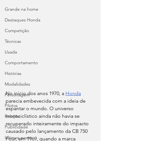
Grande na home
Destaques Honda
Competição
Técnicas
Usada
Comportamento
Histórias
Modalidades
No início dos anos 1970, a 
Honda
Personagem
parecia embevecida com a ideia de 
Pilotos
espantar o mundo. O universo 
motociclístico ainda não havia se 
Relação
recuperado inteiramente do impacto 
Publicidade
causado pelo lançamento da CB 750 
Ultimos posts
Four, em 1969, quando a marca 