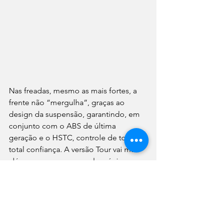
Nas freadas, mesmo as mais fortes, a 
frente não “mergulha”, graças ao 
design da suspensão, garantindo, em 
conjunto com o ABS de última 
geração e o HSTC, controle de torque, 
total confiança. A versão Tour vai mais 
além na segurança, sendo a única 
motocicleta do mundo a ter air-bag, 
que se infla à frente do piloto em caso 
de colisão, aumentando enormemente 
a sensação de tranquilidade a bordo.