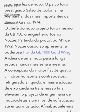
japonesa fez de novo. O palco foi o 
Home LD
prestigiado Salão de Colônia, na 
Destaques
Alemanha, dos mais importantes da 
Europa. O ano, 1974.
Últimos Post
O chefe do novo projeto foi o mesmo 
da CB 750, o engenheiro Toshio 
Nozue. Partindo do protótipo M1 de 
1972, Nozue ousou ao apresentar a 
poderosa 
Honda GL 1000 Gold Wing
. 
A ideia de uma moto para a longa 
estrada nunca mais seria a mesma.
A concepção do motor flat de quatro 
cilindros horizontais contrapostos, 
refrigerado a líquido, e mais a adoção 
de eixo cardã na transmissão final 
elevaram o projeto de engenharia de 
motocicletas a um nível de sofisticação 
até então inusitado. Afinal, aquele viria 