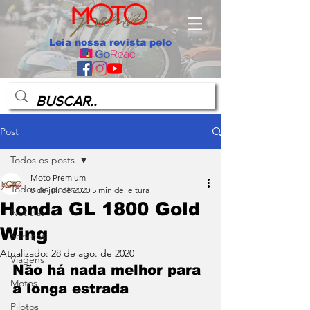
Leia nossa revista pelo
Post
Todos os posts
Moto Premium
Todos os posts
8 de jul. de 2020
5 min de leitura
Honda GL 1800 Gold
Notícias
Wing
Serviços
Atualizado:
28 de ago. de 2020
Viagens
Não há nada melhor para 
Motos
a longa estrada
Pilotos