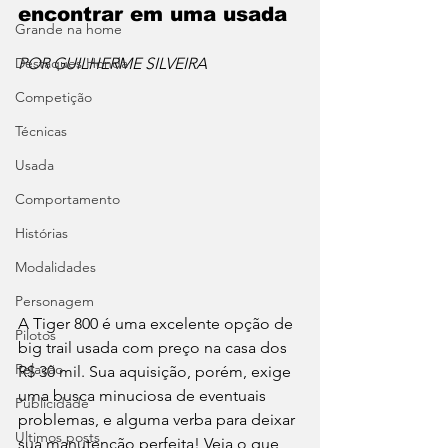
encontrar em uma usada
Grande na home
Destaques Honda
POR GUILHERME SILVEIRA
Competição
Técnicas
Usada
Comportamento
Histórias
Modalidades
Personagem
A Tiger 800 é uma excelente opção de 
Pilotos
big trail usada com preço na casa dos 
Relação
R$ 30 mil. Sua aquisição, porém, exige 
uma busca minuciosa de eventuais 
Publicidade
problemas, e alguma verba para deixar 
Ultimos posts
sua manutenção perfeita! Veja o que 