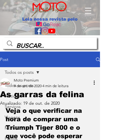
Leia nossa revista pelo
Post
Todos os posts
Moto Premium
Todos os posts
9 de set. de 2020
4 min de leitura
As garras da felina
Notícias
Atualizado:
19 de out. de 2020
Serviços
Veja o que verificar na 
Viagens
hora de comprar uma 
Triumph Tiger 800 e o 
Motos
que você pode esperar 
Pilotos