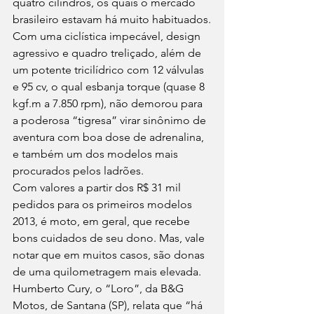
quatro cilindros, os quais o mercado 
brasileiro estavam há muito habituados.
Com uma ciclística impecável, design 
agressivo e quadro treliçado, além de 
um potente tricilídrico com 12 válvulas 
e 95 cv, o qual esbanja torque (quase 8 
kgf.m a 7.850 rpm), não demorou para 
a poderosa “tigresa” virar sinônimo de 
aventura com boa dose de adrenalina, 
e também um dos modelos mais 
procurados pelos ladrões.
Com valores a partir dos R$ 31 mil 
pedidos para os primeiros modelos 
2013, é moto, em geral, que recebe 
bons cuidados de seu dono. Mas, vale 
notar que em muitos casos, são donas 
de uma quilometragem mais elevada. 
Humberto Cury, o “Loro”, da B&G 
Motos, de Santana (SP), relata que “há 