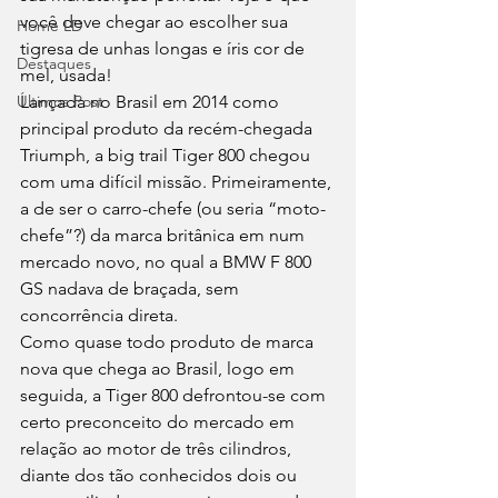
você deve chegar ao escolher sua 
Home LD
tigresa de unhas longas e íris cor de 
Destaques
mel, usada!
Últimos Post
Lançada no Brasil em 2014 como 
principal produto da recém-chegada 
Triumph, a big trail Tiger 800 chegou 
com uma difícil missão. Primeiramente, 
a de ser o carro-chefe (ou seria “moto-
chefe”?) da marca britânica em num 
mercado novo, no qual a BMW F 800 
GS nadava de braçada, sem 
concorrência direta.
Como quase todo produto de marca 
nova que chega ao Brasil, logo em 
seguida, a Tiger 800 defrontou-se com 
certo preconceito do mercado em 
relação ao motor de três cilindros, 
diante dos tão conhecidos dois ou 