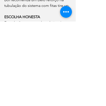
tubulação do sistema com fitas tire up.
ESCOLHA HONESTA
Em relação ao mercado, o lojista Loro 
relata que há boa procura por esta 
moto, e também há certa confusão 
dos clientes em relação às versões: 
“Poucos chegam sabendo qual é qual, 
e dá bastante diferença entre as de 
topo, com suspensão inteligente e 
rodas raiadas grandes, e as de entrada, 
mais baixas e com pequenas rodas 17 
de liga leve.
Muitas Tiger que encaram bastante 
estrada às vezes estão até melhores 
em manutenção que outras usadas em 
finais de semana. A quilometragem 
mais alta não necessariamente piora 