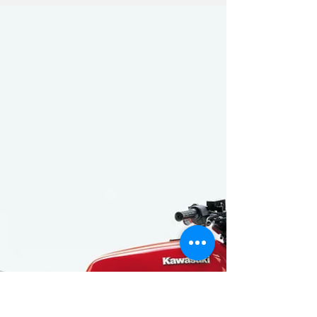
comemora dois anos
Pratos, bebidas, música ao vivo e
infraestrutura estão entre as novidades.