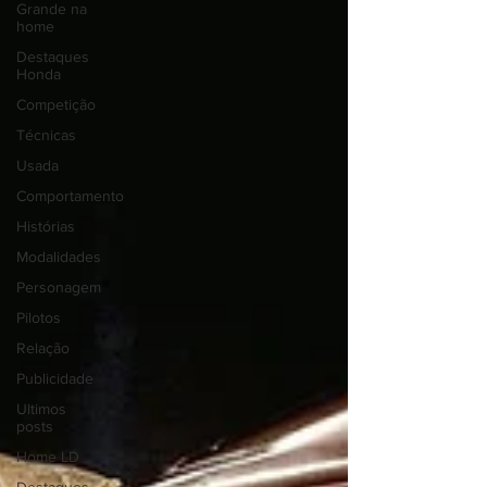
Grande na
home
Destaques
Honda
Competição
Técnicas
Usada
Comportamento
Histórias
Modalidades
Personagem
Pilotos
Relação
Publicidade
Ultimos
posts
Home LD