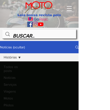
Leia nossa revista pelo
Notícias (ocultar)
Histórias
Todos os
posts
Notícias
Serviços
Viagens
Motos
Pilotos